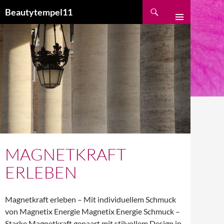
Suchen
Beautytempel11
ZUM
INHALT
SPRINGEN
MAGNETKRAFT
ERLEBEN
Magnetkraft erleben – Mit individuellem Schmuck
von Magnetix Energie Magnetix Energie Schmuck –
Starke Magnetkraft gepaart mit stilvollem Design in