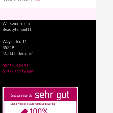
Willkommen im
Beautytempel11
Wagenried 11
85229
Markt Indersdorf
08254/ 994 914
0151/ 242 56 860